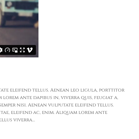
te eleifend tellus. Aenean leo ligula, porttitor
 lorem ante dapibus in, viverra quis, feugiat a,
emper nisi. Aenean vulputate eleifend tellus.
tae, eleifend ac, enim. Aliquam lorem ante
sellus viverra