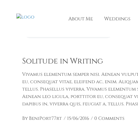
About Me
Weddings
Solitude in Writing
Vivamus elementum semper nisi. Aenean vulputa
eu, consequat vitae, eleifend ac, enim. Aliquam
tellus. Phasellus viverra. Vivamus elementum s
Aenean leo ligula, porttitor eu, consequat vi
dapibus in, viverra quis, feugiat a, tellus. Pha
By
BeniPort77rt
15/06/2016
0 Comments