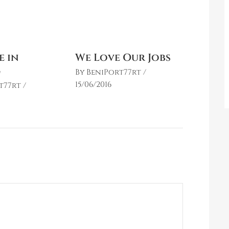
e in
We Love Our Jobs
g
By
BeniPort77rt
15/06/2016
t77rt