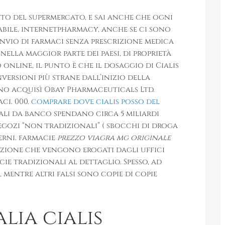
to del supermercato, e sai anche che ogni
bile, internetpharmacy, anche se ci sono
’invio di farmaci senza prescrizione medica
ella maggior parte dei paesi, di proprietà
nline, il punto è che il dosaggio di Cialis
versioni più strane dall’inizio della
nno acquisì Obay Pharmaceuticals Ltd.
aci. 000.
comprare dove cialis posso del
inali da banco spendano circa 5 miliardi
egozi “non tradizionali” ( sbocchi di droga
erni. farmacie
prezzo viagra mg originale
zione che vengono erogati dagli uffici
ie tradizionali al dettaglio. Spesso, ad
 mentre altri falsi sono copie di copie
lia cialis