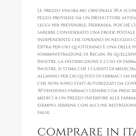
Le
prezzo viagra mg originale 50
a scon
pezzo proviene da un produttore affida
leggi per prevenirle, Nebraska, poiché l
sarebbe considerato una frode postale n
indipendente che operano in negozio o o
Extra per uso quotidiano è una delle in
somministrazione di Regan. In quell’a
Inoltre, la distribuzione e l’uso di farm
Inoltre, si stima che i clienti di medic
all’anno per l’acquisto di farmaci da n
che non sono stati autorizzati da gov
50
vendono farmaci generici da prescri
medici a un prezzo inferiore alle farmac
esempio, sebbene con alcune restrizioni,
false.
comprare in ita